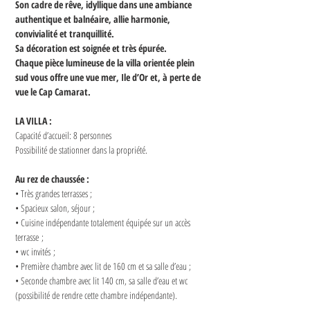
Son cadre de rêve, idyllique dans une ambiance 
authentique et balnéaire, allie harmonie, 
convivialité et tranquillité. 
Sa décoration est soignée et très épurée. 
Chaque pièce lumineuse de la villa orientée plein 
sud vous offre une vue mer, Ile d’Or et, à perte de 
vue le Cap Camarat. 
LA VILLA :
Capacité d’accueil: 8 personnes 
Possibilité de stationner dans la propriété. 
Au rez de chaussée : 
• Très grandes terrasses ;
• Spacieux salon, séjour ;
• Cuisine indépendante totalement équipée sur un accès 
terrasse ;
• wc invités ;
• Première chambre avec lit de 160 cm et sa salle d’eau ;
• Seconde chambre avec lit 140 cm, sa salle d’eau et wc 
(possibilité de rendre cette chambre indépendante).