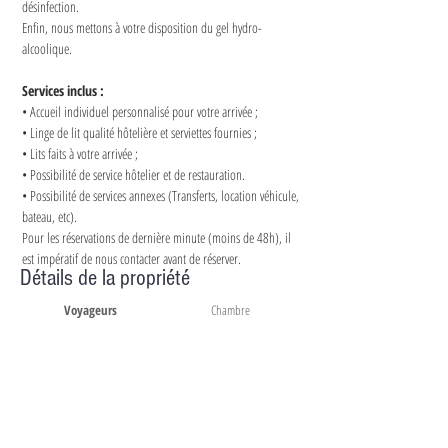
désinfection.
Enfin, nous mettons à votre disposition du gel hydro-
alcoolique.
Services inclus :
• Accueil individuel personnalisé pour votre arrivée ;
• Linge de lit qualité hôtelière et serviettes fournies ;
• Lits faits à votre arrivée ;
• Possibilité de service hôtelier et de restauration.
• Possibilité de services annexes (Transferts, location véhicule, 
bateau, etc).
Pour les réservations de dernière minute (moins de 48h), il 
est impératif de nous contacter avant de réserver.
Détails de la propriété
Voyageurs
Chambre
8
3
Baignoire
Douche
2
2
Lit Queen size
Lit double