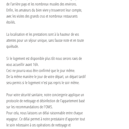
de l’arrière pays et les nombreux musées des environs.
Enfin, les amateurs du bien vivre y trouveront leur compte, 
avec les visites des grands crus et nombreux restaurants 
étoilés.
La localisation et les prestations sont à la hauteur de vos 
attentes pour un séjour unique, sans fausse note et en toute 
quiétude.
Si le logement est disponible plus tôt nous serons ravis de 
vous accueillir avant 16h.
Ceci ne pourra vous être confirmé que le jour même.
De la même manière le jour de votre départ, un départ tardif 
sera permis si le logement n'est pas repris le soir même.
Pour votre sécurité sanitaire, notre conciergerie applique un 
protocole de nettoyage et désinfection de l’appartement basé 
sur les recommandations de l'OMS.
Pour cela, nous laissons un délai raisonnable entre chaque 
voyageur. Ce délai permet à notre prestataire d'apporter tout 
le soin nécessaire à ces opérations de nettoyage et 