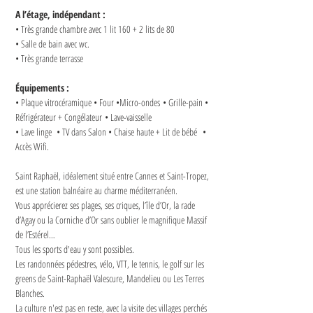
A l’étage, indépendant :
• Très grande chambre avec 1 lit 160 + 2 lits de 80
• Salle de bain avec wc.
• Très grande terrasse
Équipements :
• Plaque vitrocéramique • Four •Micro-ondes • Grille-pain • 
Réfrigérateur + Congélateur • Lave-vaisselle 
• Lave linge  • TV dans Salon • Chaise haute + Lit de bébé  • 
Accès Wifi.
Saint Raphaël, idéalement situé entre Cannes et Saint-Tropez, 
est une station balnéaire au charme méditerranéen.
Vous apprécierez ses plages, ses criques, l’île d’Or, la rade 
d’Agay ou la Corniche d’Or sans oublier le magnifique Massif 
de l’Estérel…
Tous les sports d'eau y sont possibles.
Les randonnées pédestres, vélo, VTT, le tennis, le golf sur les 
greens de Saint-Raphaël Valescure, Mandelieu ou Les Terres 
Blanches.
La culture n'est pas en reste, avec la visite des villages perchés 