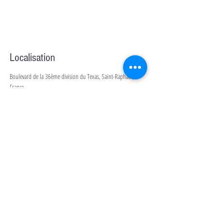
1
1
Lit simple
2
Localisation
Boulevard de la 36ème division du Texas, Saint-Raphaël,
France