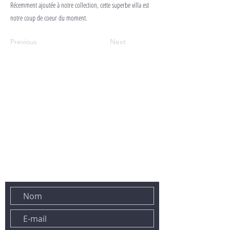
Récemment ajoutée à notre collection, cette superbe villa est
notre coup de coeur du moment.
Previous
Next
N'HÉSITEZ PAS À NOUS CONTACTER PAR E-MAIL OU PAR
TÉLÉPHONE :
Tél :
+33 6 43 78 02 23
E-mail :
contact@maconciergeriesaintraphael.fr
458, avenue des lavandes
83700 SAINT-RAPHAËL
VOUS POUVEZ ÉGALEMENT NOUS JOINDRE VIA LE FORMULAIRE
CI-DESSOUS :