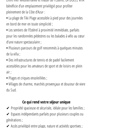
bénéficie d’un emplacement privilégié pour profiter 
pleinement de la Côte d’Azur :
• 
La plage de Tiki Plage accessible à pied pour des journées 
en bord de mer en toute simplicité ;
• 
Les sentiers de l’Estérel à proximité immédiate, parfaits 
pour les randonnées pédestres ou les balades à vélo au cœur 
d’une nature spectaculaire ;
• 
Plusieurs parcours de golf renommés à quelques minutes 
de la villa ;
• 
Des infrastructures de tennis et de padel facilement 
accessibles pour les amateurs de sport et de loisirs en plein 
air ;
• 
Plages et criques ensoleillées ;
• 
Villages de charme, marchés provençaux et douceur de vivre 
du Sud.
Ce qui rend votre séjour unique
✔ Propriété spacieuse et sécurisée, idéale pour les familles ;
✔ Espaces indépendants parfaits pour plusieurs couples ou 
générations ;
✔ Accès privilégié entre plage, nature et activités sportives ;