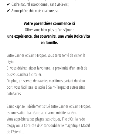
✔ Cadre naturel exceptionnel, sans vis-à-vis ;
✔ Atmosphère chic mais chaleureuse.
Votre parenthèse commence ici
Offrez-vous bien plus qu’un séjour :
une expérience, des souvenirs, une vraie Dolce Vita 
en famille.
Entre Cannes et Saint-Tropez, vous serez tenté de visiter la 
région.
Si vous désirez laisser la voiture, la proximité d'un arrêt de 
bus vous aidera à circuler.
De plus, un service de navettes maritimes partant du vieux 
port, vous facilitera les accès à Saint-Tropez et autres sites 
balnéaires.
Saint Raphaël, idéalement situé entre Cannes et Saint-Tropez, 
est une station balnéaire au charme méditerranéen.
Vous apprécierez ses plages, ses criques, l’île d’Or, la rade 
d’Agay ou la Corniche d’Or sans oublier le magnifique Massif 
de l’Estérel…