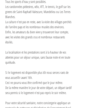
Tous les sports d'eau y sont possibles.
Les randonnées pédestres, vélo, VTT, le tennis, le golf sur les 
greens de Saint-Raphaël Valescure, Mandelieu ou Les Terres 
Blanches.
La culture n'est pas en reste, avec la visite des villages perchés 
de l’arrière pays et les nombreux musées des environs.
Enfin, les amateurs du bien vivre y trouveront leur compte, 
avec les visites des grands crus et nombreux restaurants 
étoilés.
La localisation et les prestations sont à la hauteur de vos 
attentes pour un séjour unique, sans fausse note et en toute 
quiétude.
Si le logement est disponible plus tôt nous serons ravis de 
vous accueillir avant 16h.
Ceci ne pourra vous être confirmé que le jour même.
De la même manière le jour de votre départ, un départ tardif 
sera permis si le logement n'est pas repris le soir même.
Pour votre sécurité sanitaire, notre conciergerie applique un 
protocole de nettoyage et désinfection de l’appartement basé 