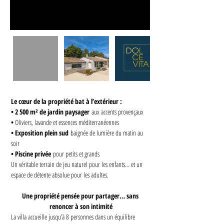
Le cœur de la propriété bat à l’extérieur :
• 2 500 m² de jardin paysager
 aux accents provençaux
• 
Oliviers, lavande et essences méditerranéennes
• Exposition plein sud
 baignée de lumière du matin au 
soir
• Piscine privée
 pour petits et grands
Un véritable terrain de jeu naturel pour les enfants… et un 
espace de détente absolue pour les adultes.
Une propriété pensée pour partager… sans 
renoncer à son intimité
La villa accueille jusqu’à 8 personnes dans un équilibre 