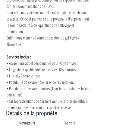
sur les recommandations de l'OMS.
Pour cela, nous laissons un délai raisonnable entre chaque 
voyageur. Ce délai permet à notre prestataire d'apporter tout 
le soin nécessaire à ces opérations de nettoyage et 
désinfection.
Enfin, nous mettons à votre disposition du gel hydro-
alcoolique.
Services inclus :
• Accueil individuel personnalisé pour votre arrivée ;
• Linge de lit qualité hôtelière et serviettes fournies ;
• Lits faits à votre arrivée ;
• Possibilité de service hôtelier et de restauration.
• Possibilité de services annexes (Transferts, location véhicule, 
bateau, etc).
Pour les réservations de dernière minute (moins de 48h), il 
est impératif de nous contacter avant de réserver.
Détails de la propriété
Voyageurs
Chambre
8
4