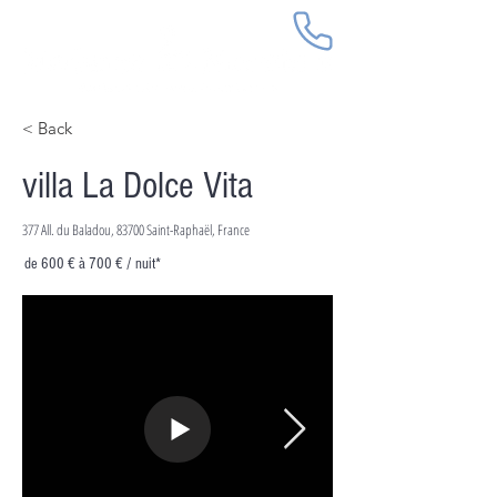
< Back
villa La Dolce Vita
377 All. du Baladou, 83700 Saint-Raphaël, France
de 600 € à 700 € / nuit*