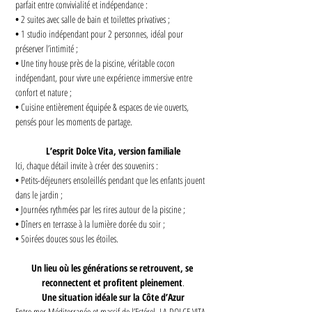
parfait entre convivialité et indépendance :
• 
2 suites avec salle de bain et toilettes privatives ;
• 
1 studio indépendant pour 2 personnes, idéal pour 
préserver l’intimité ;
• 
Une tiny house près de la piscine, véritable cocon 
indépendant, pour vivre une expérience immersive entre 
confort et nature ;
• 
Cuisine entièrement équipée & espaces de vie ouverts, 
pensés pour les moments de partage.
L’esprit Dolce Vita, version familiale
Ici, chaque détail invite à créer des souvenirs :
• 
Petits-déjeuners ensoleillés pendant que les enfants jouent 
dans le jardin ;
• 
Journées rythmées par les rires autour de la piscine ;
• 
Dîners en terrasse à la lumière dorée du soir ;
• 
Soirées douces sous les étoiles.
Un lieu où les générations se retrouvent, se 
reconnectent et profitent pleinement
.
Une situation idéale sur la Côte d’Azur
Entre mer Méditerranée et massif de l’Estérel, LA DOLCE VITA 