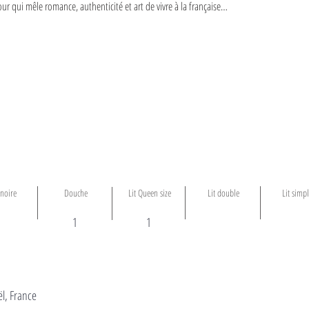
ur qui mêle romance, authenticité et art de vivre à la française…
gnoire
Douche
Lit Queen size
Lit double
Lit simp
1
1
l, France