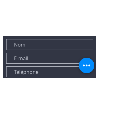
458, Avenue des Lavandes
83700 SAINT-RAPHAEL
SIE KÖNNEN UNS AUCH ÜBER DAS UNTENSTEHENDE FORMULAR
KONTAKTIEREN: