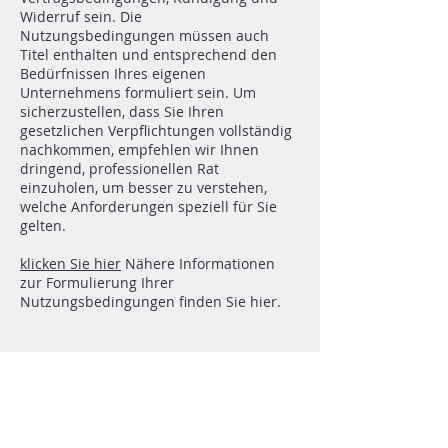
Widerruf sein. Die
Nutzungsbedingungen müssen auch
Titel enthalten und entsprechend den
Bedürfnissen Ihres eigenen
Unternehmens formuliert sein. Um
sicherzustellen, dass Sie Ihren
gesetzlichen Verpflichtungen vollständig
nachkommen, empfehlen wir Ihnen
dringend, professionellen Rat
einzuholen, um besser zu verstehen,
welche Anforderungen speziell für Sie
gelten.
klicken Sie hier
Nähere Informationen
zur Formulierung Ihrer
Nutzungsbedingungen finden Sie hier.
Zögern Sie nicht, uns per E-Mail oder Telefon zu kontaktieren:
Tel.:
+33 6 43 78 02 23
E-Mail:
contact@maconciergeriesaintraphael.fr