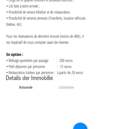
• Lits faits à votre arrivée ;
• Possibilité de service hôtelier et de restauration.
• Possibilité de services annexes (Transferts, location véhicule, 
bateau, etc).
Pour les réservations de dernière minute (moins de 48h), il 
est impératif de nous contacter avant de réserver.
En option :
• Ménage quotidien par passage        :  200 euros
• Petit déjeuner par personne            :  15 euros
• Restauration traiteur par personne :  à partir de 20 euros
Details der Immobilie
Reisende
Schlafzimmer
12
6
Badewanne
Dusche
1
6
Queensize-Bett
Doppelbett