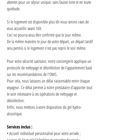
attentes pour un séjour unique, sans fausse note et en toute 
quiétude.
Si le logement est disponible plus tôt nous serons ravis de 
vous accueillir avant 16h.
Ceci ne pourra vous être confirmé que le jour même.
De la même manière le jour de votre départ, un départ tardif 
sera permis si le logement n'est pas repris le soir même.
Pour votre sécurité sanitaire, notre conciergerie applique un 
protocole de nettoyage et désinfection de l’appartement basé 
sur les recommandations de l'OMS.
Pour cela, nous laissons un délai raisonnable entre chaque 
voyageur. Ce délai permet à notre prestataire d'apporter tout 
le soin nécessaire à ces opérations de nettoyage et 
désinfection.
Enfin, nous mettons à votre disposition du gel hydro-
alcoolique.
Services inclus :
• Accueil individuel personnalisé pour votre arrivée ;
• Linge de lit qualité hôtelière et serviettes fournies ;