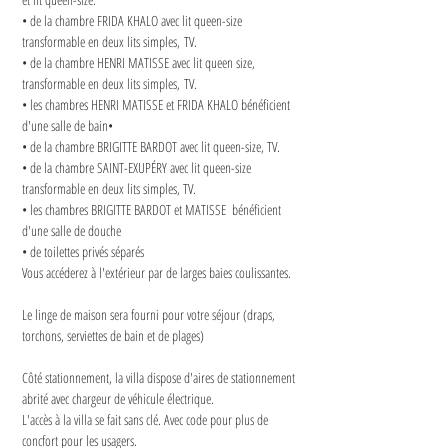
• de la chambre FRIDA KHALO avec lit queen-size 
transformable en deux lits simples, TV.
• de la chambre HENRI MATISSE avec lit queen size, 
transformable en deux lits simples, TV.
• les chambres HENRI MATISSE et FRIDA KHALO bénéficient 
d'une salle de bain•
• de la chambre BRIGITTE BARDOT avec lit queen-size, TV.
• de la chambre SAINT-EXUPÉRY avec lit queen-size 
transformable en deux lits simples, TV.
• les chambres BRIGITTE BARDOT et MATISSE  bénéficient 
d'une salle de douche
• de toilettes privés séparés
Vous accéderez à l'extérieur par de larges baies coulissantes.
Le linge de maison sera fourni pour votre séjour (draps, 
torchons, serviettes de bain et de plages)
Côté stationnement, la villa dispose d'aires de stationnement 
abrité avec chargeur de véhicule électrique.
L'accès à la villa se fait sans clé. Avec code pour plus de 
concfort pour les usagers.