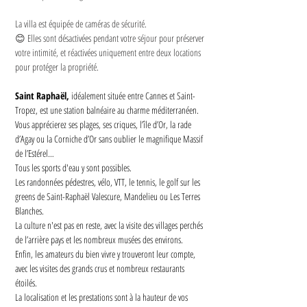
La villa est équipée de caméras de sécurité.
😊 Elles sont désactivées pendant votre séjour pour préserver 
votre intimité, et réactivées uniquement entre deux locations 
pour protéger la propriété.
Saint Raphaël,
 idéalement située entre Cannes et Saint-
Tropez, est une station balnéaire au charme méditerranéen.
Vous apprécierez ses plages, ses criques, l’île d’Or, la rade 
d’Agay ou la Corniche d’Or sans oublier le magnifique Massif 
de l’Estérel…
Tous les sports d'eau y sont possibles.
Les randonnées pédestres, vélo, VTT, le tennis, le golf sur les 
greens de Saint-Raphaël Valescure, Mandelieu ou Les Terres 
Blanches.
La culture n'est pas en reste, avec la visite des villages perchés 
de l’arrière pays et les nombreux musées des environs.
Enfin, les amateurs du bien vivre y trouveront leur compte, 
avec les visites des grands crus et nombreux restaurants 
étoilés.
La localisation et les prestations sont à la hauteur de vos 