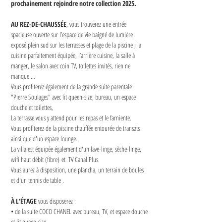
prochainement rejoindre notre collection 2025.
AU REZ-DE-CHAUSSÉE
, vous trouverez une entrée 
spacieuse ouverte sur l’espace de vie baigné de lumière 
exposé plein sud sur les terrasses et plage de la piscine ; la 
cuisine parfaitement équipée, l’arrière cuisine, la salle à 
manger, le salon avec coin TV, toilettes invités, rien ne 
manque.…
Vous profiterez également de la grande suite parentale 
"Pierre Soulages" avec lit queen-size, bureau, un espace 
douche et toilettes,
La terrasse vous y attend pour les repas et le farniente.
Vous profiterez de la piscine chauffée entourée de transats 
ainsi que d'un espace lounge.
La villa est équipée également d'un lave-linge, sèche-linge, 
wifi haut débit (fibre) et  TV Canal Plus.
Vous aurez à disposition, une plancha, un terrain de boules 
et d'un tennis de table .
À L'ÉTAGE
 vous disposerez : 
• de la suite COCO CHANEL avec bureau, TV, et espace douche 
et lit queen-size.